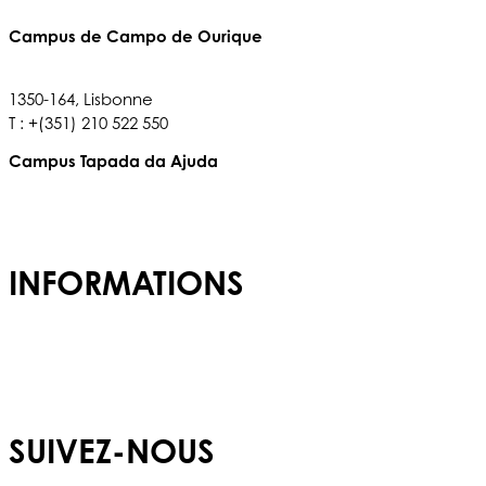
Campus de Campo de Ourique
Rua Francisco Metrass, n° 97,
1350-164, Lisbonne
T : +(351) 210 522 550
Campus Tapada da Ajuda
Tapada da Ajuda, 1349,017
T : +(351) 210 936 317
INFORMATIONS
Admissions
Carrières
Politique de confidentialité
SUIVEZ-NOUS