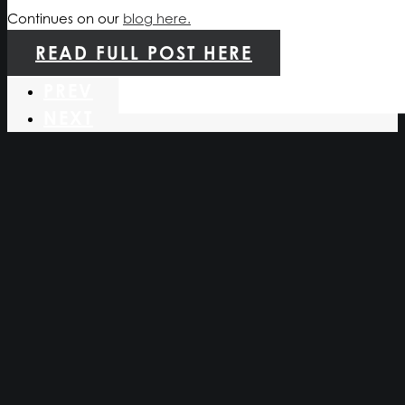
Continues on our
blog here.
READ FULL POST HERE
PREV
NEXT