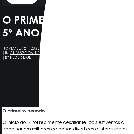
O PRIMEIRO PERÍODO DO
5º ANO
NOVEMBER 24, 2022
|
IN
CLASSROOM UPDATE
|
BY
REDBRIDGE
O primeiro período
O início do 5º foi realmente desafiante, pois estivemos a
trabalhar em milhares de coisas divertidas e interessantes!