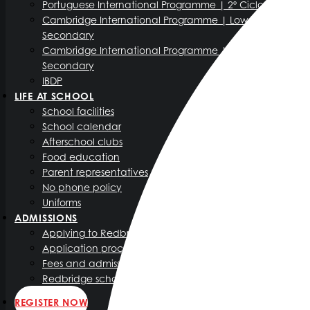
Portuguese International Programme | 2º Ciclo
Cambridge International Programme | Lower
Secondary
Cambridge International Programme | Upper
Secondary
IBDP
LIFE AT SCHOOL
School facilities
School calendar
Afterschool clubs
Food education
Parent representatives
No phone policy
Uniforms
ADMISSIONS
Applying to Redbridge International School
Application process
Fees and admission policy
Redbridge scholarship programme
REGISTER NOW