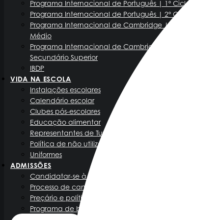
Programa Internacional de Português | 1º Ciclo
Programa Internacional de Português | 2º Ciclo
Programa Internacional de Cambridge | Ensino
Médio
Programa Internacional de Cambridge | Ensino
Secundário Superior
IBDP
VIDA NA ESCOLA
Instalações escolares
Calendário escolar
Clubes pós-escolares
Educação alimentar
Representantes de Turma
Política de não utilização do telefone
Uniformes
ADMISSÕES
Candidatar-se à Redbridge International School
Processo de candidatura
Preçário e política de admissão
Programa de bolsas de estudo Redbridge