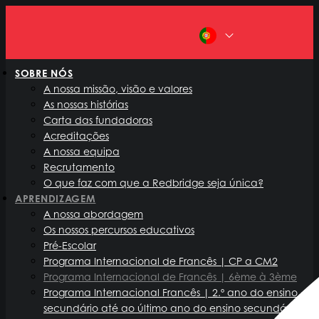
PT
SOBRE NÓS
A nossa missão, visão e valores
As nossas histórias
Carta das fundadoras
Acreditações
A nossa equipa
Recrutamento
O que faz com que a Redbridge seja única?
APRENDIZAGEM
A nossa abordagem
Os nossos percursos educativos
Pré-Escolar
Programa Internacional de Francês | CP a CM2
Programa Internacional de Francês | 6ème à 3ème
Programa Internacional Francês | 2.º ano do ensino
secundário até ao último ano do ensino secundário