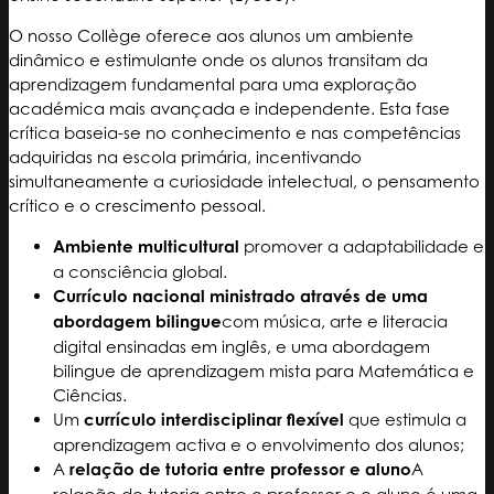
O nosso Collège oferece aos alunos um ambiente
dinâmico e estimulante onde os alunos transitam da
aprendizagem fundamental para uma exploração
académica mais avançada e independente. Esta fase
crítica baseia-se no conhecimento e nas competências
adquiridas na escola primária, incentivando
simultaneamente a curiosidade intelectual, o pensamento
crítico e o crescimento pessoal.
Ambiente multicultural
promover a adaptabilidade e
a consciência global.
Currículo nacional ministrado através de uma
abordagem bilingue
com música, arte e literacia
digital ensinadas em inglês, e uma abordagem
bilingue de aprendizagem mista
para Matemática e
Ciências.
Um
currículo interdisciplinar flexível
que estimula a
aprendizagem activa e o envolvimento dos alunos;
A
relação de tutoria entre professor e aluno
A
relação de tutoria entre o professor e o aluno é uma