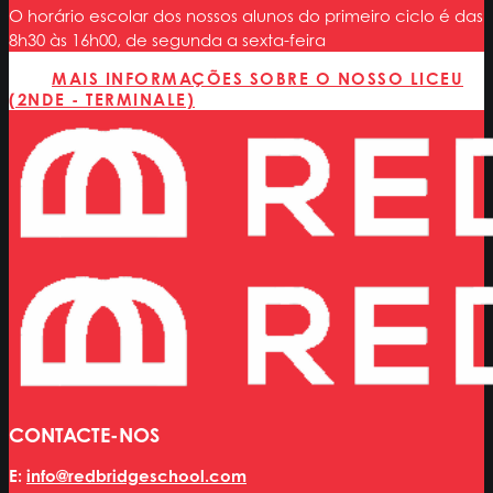
O horário escolar dos nossos alunos do primeiro ciclo é das
8h30 às 16h00, de segunda a sexta-feira
MAIS INFORMAÇÕES SOBRE O NOSSO LICEU
(2NDE - TERMINALE)
CONTACTE-NOS
E:
info@redbridgeschool.com