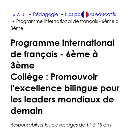
Accueil
Pédagogie
Nos parcours éducatifs
FR
Programme international de français - 6ème à
3ème
Programme international
À PROPOS DE NOUS
de français - 6ème à
PÉDAGOGIE
3ème
LA VIE À L'ÉCOLE
Collège : Promouvoir
ADMISSIONS
l'excellence bilingue pour
S'INSCRIRE MAINTENANT
les leaders mondiaux de
demain
Responsabiliser les élèves âgés de 11 à 15 ans