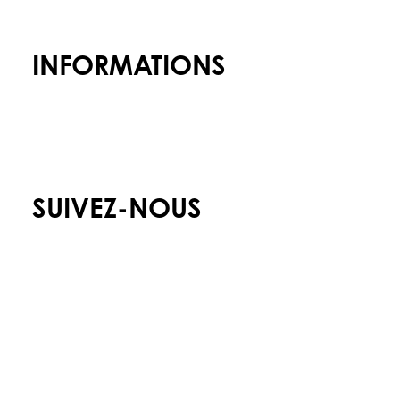
T : +(351) 210 936 317
INFORMATIONS
Admissions
Carrières
Politique de confidentialité
SUIVEZ-NOUS