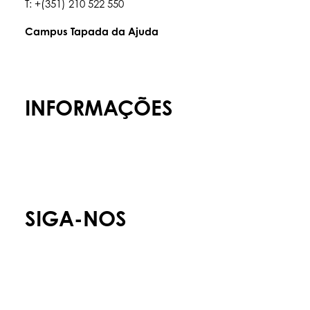
T: +(351) 210 522 550
Campus Tapada da Ajuda
Tapada da Ajuda, 1349,017
T: +(351) 210 936 317
INFORMAÇÕES
Admissões
Carreiras
Política de Privacidade
SIGA-NOS