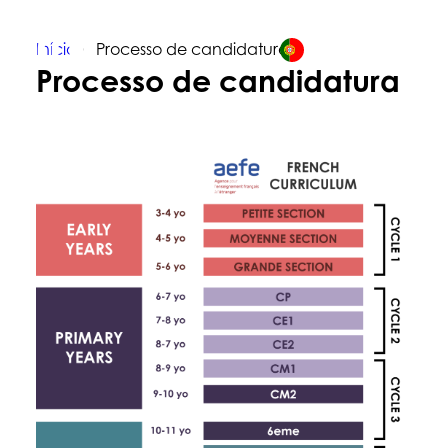
Início
Processo de candidatura
PT
Processo de candidatura
SOBRE NÓS
APRENDIZAGEM
VIDA NA ESCOLA
ADMISSÕES
REGISTAR-SE AGORA