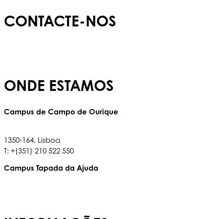
CONTACTE-NOS
E:
info@redbridgeschool.com
T:
+(351) 210 522 550
ONDE ESTAMOS
Campus de Campo de Ourique
Rua Francisco Metrass, nº 97,
1350-164, Lisboa
T: +(351) 210 522 550
Campus Tapada da Ajuda
Tapada da Ajuda, 1349,017
T: +(351) 210 936 317