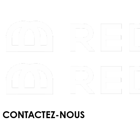
CONTACTEZ-NOUS
E :
info@redbridgeschool.com
T :
+(351) 210 522 550