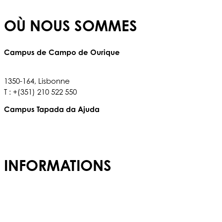
OÙ NOUS SOMMES
Campus de Campo de Ourique
Rua Francisco Metrass, n° 97,
1350-164, Lisbonne
T : +(351) 210 522 550
Campus Tapada da Ajuda
Tapada da Ajuda, 1349,017
T : +(351) 210 936 317
INFORMATIONS
Admissions
Carrières
Politique de confidentialité