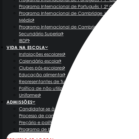
Programa Internacional de Português | 2º Ciclo
Programa Internacional de Cambridge | Ensino
Médio
Programa Internacional de Cambridge | Ensino
Secundário Superior
IBDP
VIDA NA ESCOLA
Instalações escolares
Calendário escolar
Clubes pós-escolares
Educação alimentar
Representantes de Turma
Política de não utilização do telefone
Uniformes
ADMISSÕES
Candidatar-se à Redbridge International School
Processo de candidatura
Preçário e política de admissão
Programa de bolsas de estudo Redbridge