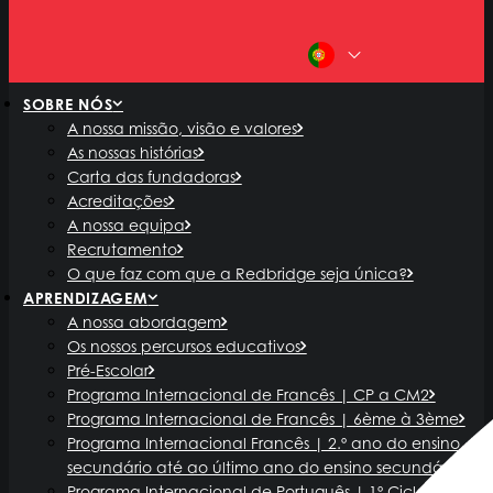
PT
SOBRE NÓS
A nossa missão, visão e valores
As nossas histórias
Carta das fundadoras
Acreditações
A nossa equipa
Recrutamento
O que faz com que a Redbridge seja única?
APRENDIZAGEM
A nossa abordagem
Os nossos percursos educativos
Pré-Escolar
Programa Internacional de Francês | CP a CM2
Programa Internacional de Francês | 6ème à 3ème
Programa Internacional Francês | 2.º ano do ensino
secundário até ao último ano do ensino secundário
Programa Internacional de Português | 1º Ciclo