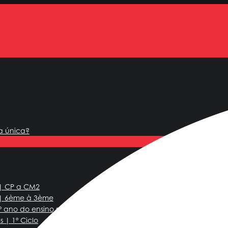
a única?
 | CP a CM2
 | 6ème à 3ème
.º ano do ensino secundário até ao último ano do ensino secundá
 | 1º Ciclo