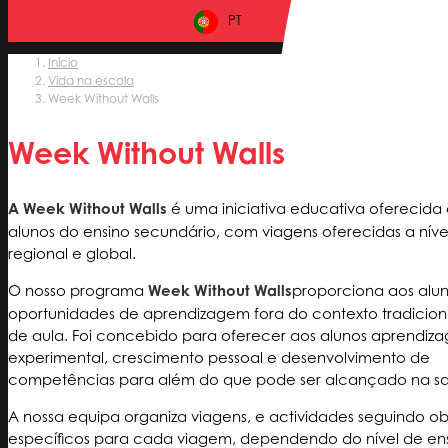
PT
Início
Vida na escola
Week Without Walls
Week Without Walls
A Week Without Walls
é uma iniciativa educativa oferecida
alunos do ensino secundário, com viagens oferecidas a nível
regional e global.
O nosso programa
Week Without Walls
proporciona aos alu
oportunidades de aprendizagem fora do contexto tradiciona
de aula. Foi concebido para oferecer aos alunos aprendiz
experimental, crescimento pessoal e desenvolvimento de
competências para além do que pode ser alcançado na sal
A nossa equipa organiza viagens, e actividades seguindo ob
específicos para cada viagem, dependendo do nível de en