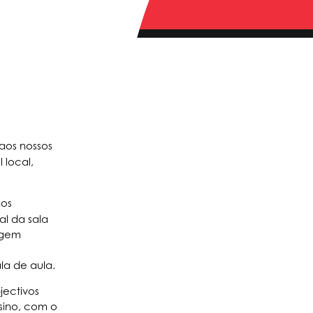
 aos nossos
 local,
nos
l da sala
agem
a de aula.
jectivos
sino, com o