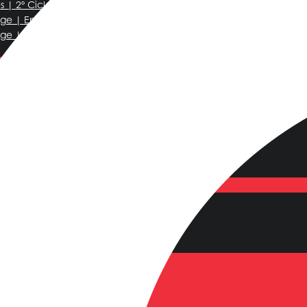
 | 2º Ciclo
ge | Ensino Médio
e | Ensino Secundário Superior
ne
ional School
ridge